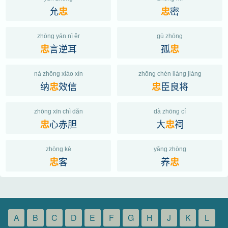
允
密
忠
忠
zhōng yán nì ěr
gū zhōng
言逆耳
孤
忠
忠
nà zhōng xiào xìn
zhōng chén liáng jiàng
纳
效信
臣良将
忠
忠
zhōng xīn chì dǎn
dà zhōng cí
心赤胆
大
祠
忠
忠
zhōng kè
yǎng zhōng
客
养
忠
忠
A
B
C
D
E
F
G
H
J
K
L