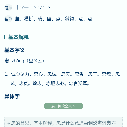
丨フ一丨丶フ丶丶
笔顺
竖、横折、横、竖、点、斜钩、点、点
名称
基本解释
基本字义
忠
zhōng（ㄓㄨㄥ）
⒈ 诚心尽力：忠心。忠诚。忠实。忠告。忠于。忠魂。忠
义。忠贞。效忠。赤胆忠心。忠言逆耳。
异体字
展开阅读全文 ∨
汉英互译
※ 忠的意思、基本解释，忠是什么意思由
词说海词典
在
faithful、loyal、staunch