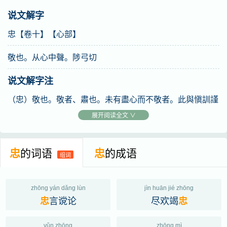
又
不貳也。《詩·邶風·北風箋》詩人事君無二志，勤身以事
说文解字
君，忠也。
忠【卷十】【心部】
又
《廣韻》無私也。《左傳·成九年》無私，忠也。《後漢·
敬也。从心中聲。陟弓切
任延傳》延曰：私臣不忠，忠臣不私。
说文解字注
又
厚也。《周語》忠非親禮。《註》厚也。
（忠）敬也。敬者、肅也。未有盡心而不敬者。此與愼訓謹
又
《諡法》危身奉上，險不辭難曰忠。
同義。盡心曰忠。各本無此四字。今依孝經疏補。孝經疏、
展开阅读全文 ∨
又
州名。古巴東郡，唐置忠州。
唐元行沖所爲。唐本有此。从心。中聲。陟弓切。九部。
又
忠
淵名。《山海經》忠極之淵。
的词语
忠
的成语
组词
又
叶陟良切，音張。《漢溧陽長潘乾
》彬文烈武，扶弱抑
zhōng yán dǎng lùn
jìn huān jié zhōng
强。龕刈骾雄，流惡顯忠。
言谠论
尽欢竭
忠
忠
yǔn zhōng
zhōng mì