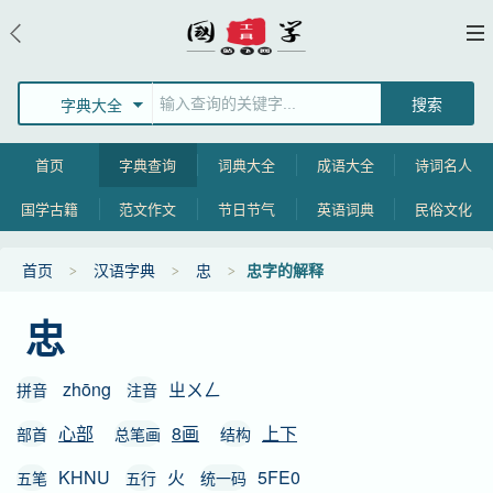
字典大全
首页
字典查询
词典大全
成语大全
诗词名人
国学古籍
范文作文
节日节气
英语词典
民俗文化
首页
汉语字典
忠
忠字的解释
忠
zhōng
ㄓㄨㄥ
拼音
注音
心部
8画
上下
部首
总笔画
结构
KHNU
火
5FE0
五笔
五行
统一码