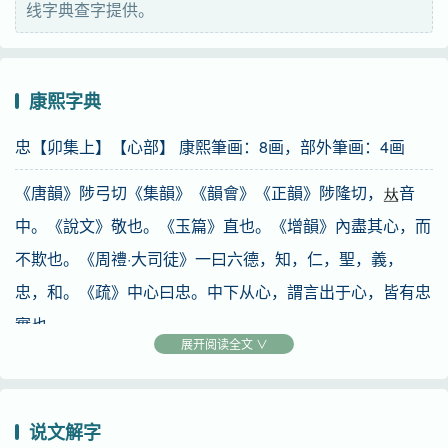
线字典查字提供。
造字法
形声：从心、中声
康熙字典
English
忠【卯集上】【心部】 康熙筆画：8画，部外筆画：4画
loyalty, devotion, fidelity
《唐韻》陟弓切《集韻》《韻會》《正韻》陟隆切，
音
中。《說文》敬也。《玉篇》直也。《增韻》內盡其心，而
不欺也。《周禮·大司徒》一曰六德，知，仁，聖，義，
忠，和。《疏》中心曰忠。中下从心，謂言出于心，皆有忠
實也。
展开阅读全文 ∨
又
《六書精蘊》竭誠也。《書·伊訓》爲下克忠。《傳》事
上竭誠也。
说文解字