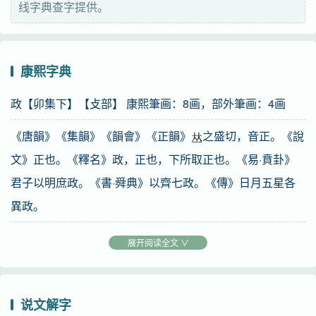
线字典查字提供。
⒋ 姓。
异体字
正
康熙字典
汉英互译
政【卯集下】【攴部】 康熙筆画：8画，部外筆画：4画
certain administrative aspects of government、politics
《唐韻》《集韻》《韻會》《正韻》
之盛切，音正。《說
造字法
文》正也。《釋名》政，正也，下所取正也。《易·賁卦》
形声：从攵、正声
君子以明庶政。《書·舜典》以齊七政。《傳》日月五星各
異政。
English
government, political affairs
又
《洪範》農用八政。《疏》食爲八政之首，故以農言之。
展开阅读全文 ∨
《周禮·天官·大宰》建邦之六典，四曰政典，以平邦國，以
正百官，以均萬民。《左傳·桓二年》政以正民。
说文解字