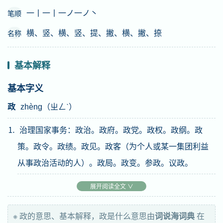
一丨一丨一ノ一ノ丶
笔顺
横、竖、横、竖、提、撇、横、撇、捺
名称
基本解释
基本字义
政
zhèng（ㄓㄥˋ）
⒈ 治理国家事务：政治。政府。政党。政权。政纲。政
策。政令。政绩。政见。政客（为个人或某一集团利益
从事政治活动的人）。政局。政变。参政。议政。
⒉ 国家某一部门主管的业务：财政。邮政。民政。
展开阅读全文 ∨
⒊ 家庭或集体生活中的事务：家政。
※ 政的意思、基本解释，政是什么意思由
词说海词典
在