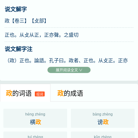
又
《禮·王制》五十不從力政。《註》力政，城道之役也。
说文解字
又
姓。《廣韻》出姓苑。
政【卷三】【攴部】
又
《集韻》《韻會》
諸盈切，音征。賦也。通作征。《周
正也。从攴从正，正亦聲。之盛切
禮·地官·均人》掌均地政。《註》政，讀爲征。地政謂地守
说文解字注
地職之稅也。《說文》从攴作政。政字原从攴作。
（政）正也。論語。孔子曰。政者、正也。从攴正。正亦
聲。之盛切。十一部。
展开阅读全文 ∨
政
的词语
政
的成语
组词
héng zhèng
bàng zhèng
横
谤
政
政
tuī zhèng
kǔn zhèng