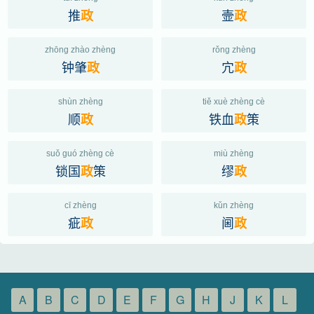
推
壸
政
政
zhōng zhào zhèng
rǒng zhèng
钟肇
宂
政
政
shùn zhèng
tiě xuè zhèng cè
顺
铁血
策
政
政
suǒ guó zhèng cè
miù zhèng
锁国
策
缪
政
政
cī zhèng
kǔn zhèng
疵
阃
政
政
A
B
C
D
E
F
G
H
J
K
L