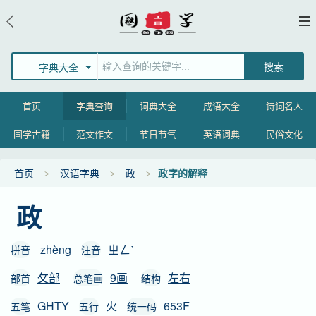
字典大全
首页
字典查询
词典大全
成语大全
诗词名人
国学古籍
范文作文
节日节气
英语词典
民俗文化
首页
汉语字典
政
政字的解释
政
zhèng
ㄓㄥˋ
拼音
注音
攵部
9画
左右
部首
总笔画
结构
GHTY
火
653F
五笔
五行
统一码