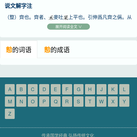
说文解字注
（整）齊也。齊者、
麥吐
上平也。引伸爲凡齊之偁。从
攴。从束正。正亦聲。之郢切。十一部。
展开阅读全文 ∨
愸
的词语
愸
的成语
A
B
C
D
E
F
G
H
J
K
L
M
N
O
P
Q
R
S
T
W
X
Y
Z
传承国学经典 弘扬传统文化