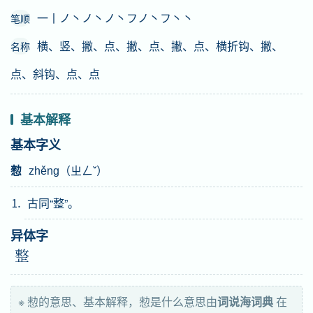
一丨ノ丶ノ丶ノ丶フノ丶フ丶丶
笔顺
横、竖、撇、点、撇、点、撇、点、横折钩、撇、
名称
点、斜钩、点、点
基本解释
基本字义
愸
zhěng（ㄓㄥˇ）
⒈ 古同“整”。
异体字
整
※ 愸的意思、基本解释，愸是什么意思由
词说海词典
在