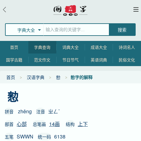
字典大全
首页
字典查询
词典大全
成语大全
诗词名人
国学古籍
范文作文
节日节气
英语词典
民俗文化
首页
汉语字典
愸
愸字的解释
愸
zhěng
ㄓㄥˇ
拼音
注音
心部
14画
上下
部首
总笔画
结构
SWWN
6138
五笔
统一码