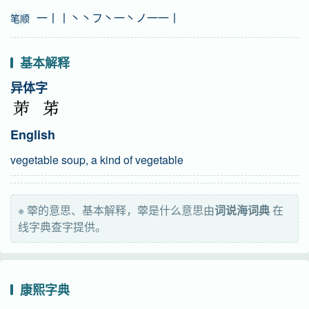
一丨丨丶丶フ丶一丶ノ一一丨
笔顺
基本解释
异体字
English
vegetable soup, a kind of vegetable
※ 䔂的意思、基本解释，䔂是什么意思由
词说海词典
在
线字典查字提供。
康熙字典