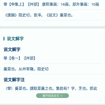
䔂【申集上】【艸部】 康熙筆画：16画，部外筆画：10画
《唐韻》阻史切，音滓。《說文》羹菜也。
说文解字
说文解字
䔂【卷一】【艸部】
羹菜也。从艸宰聲。阻史切
说文解字注
（䔂）羹菜也。謂取菜羹之也。集韵有？字、烹也。卽此
字。从艸。宰聲。阻史子亥二切。一部。
展开阅读全文 ∨