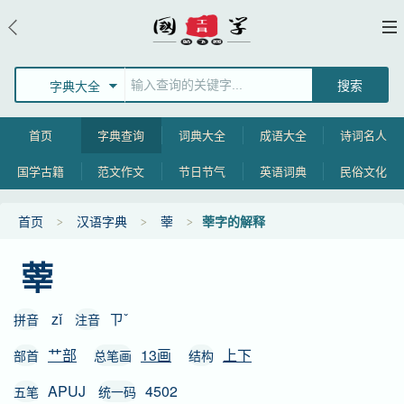
字典大全
首页
字典查询
词典大全
成语大全
诗词名人
国学古籍
范文作文
节日节气
英语词典
民俗文化
首页
汉语字典
䔂
䔂字的解释
䔂
zǐ
ㄗˇ
拼音
注音
艹部
13画
上下
部首
总笔画
结构
APUJ
4502
五笔
统一码