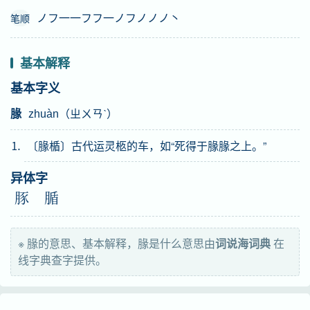
ノフ一一フフ一ノフノノノ丶
笔顺
基本解释
基本字义
腞
zhuàn（ㄓㄨㄢˋ）
⒈ 〔腞楯〕古代运灵柩的车，如“死得于腞腞之上。”
异体字
豚
腯
※ 腞的意思、基本解释，腞是什么意思由
词说海词典
在
线字典查字提供。