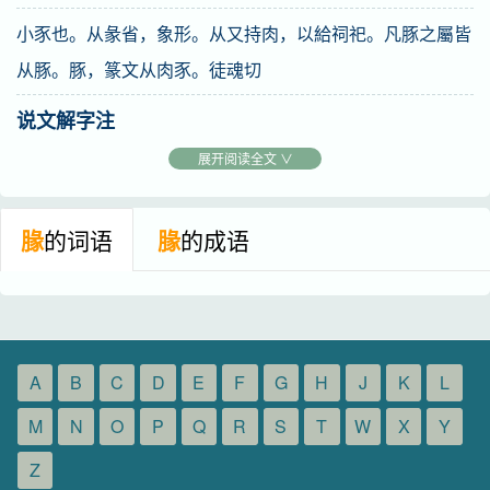
小豕也。从彖省，象形。从又持肉，以給祠祀。凡豚之屬皆
从豚。豚，篆文从肉豕。徒魂切
说文解字注
（
）小豕也。方言。豬、其子或謂之豚。或謂之豯。从古
展开阅读全文 ∨
文豕。各本作从㣇省象形五字。非也。今正。从又持肉。以
給祠祀也。凡祭宗廟之禮。豕曰剛鬛。豚曰腯肥。又、手
腞
的词语
腞
的成语
也。徒䰟切。十三部。凡？之屬皆从？。各本？作豚。誤。
今正。
（豚）篆文从肉豕。上古文。此小篆也。亦以上附二之例。
A
B
C
D
E
F
G
H
J
K
L
不入豚於豕部附以古文？者、以有从？之？則不得不立此部
M
N
O
P
Q
R
S
T
W
X
Y
首也。爾雅音義曰。籒文作豚。玉篇亦曰。豚者、籒文。皆
誤。恐學者惑焉。故箸於此。
Z