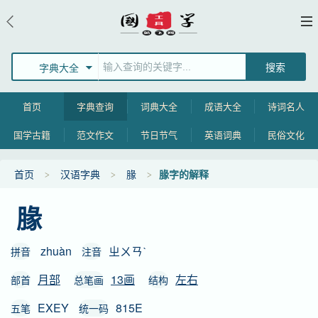
字典大全
首页
字典查询
词典大全
成语大全
诗词名人
国学古籍
范文作文
节日节气
英语词典
民俗文化
首页
汉语字典
腞
腞字的解释
腞
zhuàn
ㄓㄨㄢˋ
拼音
注音
月部
13画
左右
部首
总笔画
结构
EXEY
815E
五笔
统一码