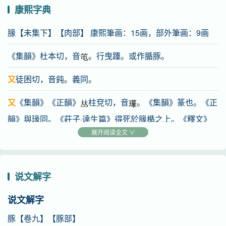
康熙字典
腞【未集下】【肉部】 康熙筆画：15画，部外筆画：9画
《集韻》杜本切，音
。行曳踵。或作腯豚。
又
徒困切，音鈍。義同。
又
《集韻》《正韻》
柱兗切，音
。《集韻》篆也。《正
韻》與瑑同。《莊子·達生篇》得死於腞楯之上。《釋文》
展开阅读全文 ∨
腞，猶篆也。腞楯，雕俎也。
又
《集韻》敕轉切，音蜳。義同。《莊子·達生篇·腞楯音
義》腞。直轉反，又敕轉反。
说文解字
又
陁沒切，音揬。肥也。與腯同。
说文解字
豚【卷九】【豚部】