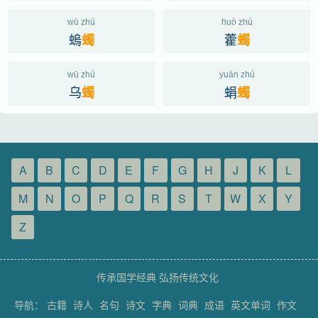
wū zhú
huò zhú
螐
藿
蠋
蠋
wū zhú
yuān zhú
乌
蜎
蠋
蠋
A
B
C
D
E
F
G
H
J
K
L
M
N
O
P
Q
R
S
T
W
X
Y
Z
传承国学经典 弘扬传统文化
导航：
古籍
诗人
名句
诗文
字典
词典
成语
英文单词
作文