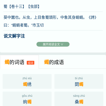
又
《詩》蜎蜎者蠋，《唐韻》古音讀汝，叶下野韻。通作
蜀【卷十三】【虫部】
蜀。《詩詁》蜀本从虫，又加虫，俗字也。或作蠾。
葵中蠶也。从虫，上目象蜀頭形，中象其身蜎蜎。《詩》
曰：“蜎蜎者蜀。”市玉切
说文解字注
（蜀）葵中蠶也。葵爾雅釋文引作桑。詩曰。蜎蜎者蠋。蒸
展开阅读全文 ∨
在桑野。似作桑爲長。毛傳曰。蜎蜎、蠋皃。蠋、桑蟲也。
傳言蟲、許言蠶者、蜀似蠶也。淮南子曰。蠶與蜀相類、而
蠋
的词语
蠋
的成语
组词
愛僧異也。桑中蠹卽蝤蠐。从虫。上目象蜀頭形。中謂勹。
象其身蜎蜎。市玉切。三部。詩曰。蜎蜎者蜀。豳風文。今
zhú xiù
bì zhú
左旁又加虫。非也。
绣
閟
蠋
蠋
gǒu zhú
sāng zhú
蚼
桑
蠋
蠋