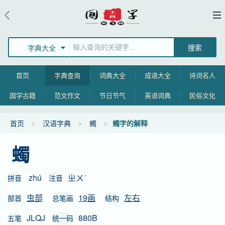
字典大全
首页
字典查询
词典大全
成语大全
诗词名人
国学古籍
范文作文
节日节气
英语词典
民俗文化
首页
汉语字典
蠋
蠋字的解释
蠋
zhú
ㄓㄨˊ
拼音
注音
虫部
19画
左右
部首
总笔画
结构
JLQJ
880B
五笔
统一码