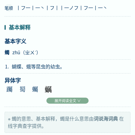
丨フ一丨一丶丨フ丨丨一ノフ丨フ一丨一丶
笔顺
基本解释
基本字义
蠋
zhú（ㄓㄨˊ）
⒈ 蝴蝶、蛾等昆虫的幼虫。
异体字
䠱
蜀
蠾
造字法
展开阅读全文 ∨
形声：从虫、蜀声
※ 蠋的意思、基本解释，蠋是什么意思由
词说海词典
在
English
线字典查字提供。