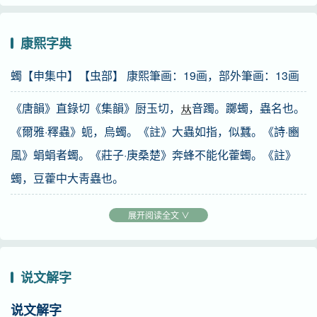
caterpillar
康熙字典
蠋【申集中】【虫部】 康熙筆画：19画，部外筆画：13画
《唐韻》直錄切《集韻》厨玉切，
音躅。躑蠋，蟲名也。
《爾雅·釋蟲》蚅，烏蠋。《註》大蟲如指，似蠶。《詩·豳
風》蜎蜎者蠋。《莊子·庚桑楚》奔蜂不能化藿蠋。《註》
蠋，豆藿中大靑蟲也。
又
人名。《戰國策》顏獨，《春秋後語》作王蠋。
展开阅读全文 ∨
又
《集韻》尺玉切，音擉。《韻會》殊玉切，音屬。義
同。
说文解字
又
《集韻》朱欲切，音燭。蝝蠋。
说文解字