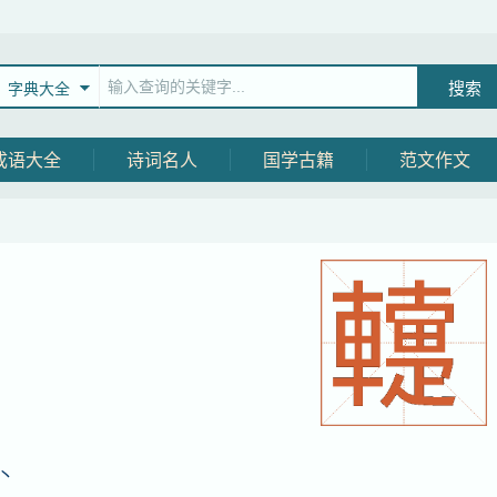
字典大全
成语大全
诗词名人
国学古籍
范文作文
丶