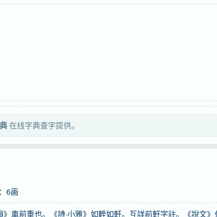
词典
在线字典查字提供。
：6画
韻》車前重也。《詩·小雅》如輊如軒。互詳前軒字註。《說文》