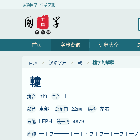
弘扬国学 · 传承文化
首页
字典查询
词典大全
首页
汉语字典
䡹
䡹字的解释
䡹
zhì
ㄓˋ
拼音
注音
車部
22画
左右
部首
总笔画
结构
LFPH
4879
五笔
统一码
一丨フ一一一丨一丨丶フ丨フ一丨一フ丨一ノ
笔顺