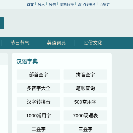
诗文
名人
名句
简繁转换
汉字转拼音
百家姓
节日节气
英语词典
民俗文化
汉语字典
部首查字
拼音查字
多音字大全
笔顺查询
汉字转拼音
500常用字
1000常用字
7000现通表
二叠字
三叠字