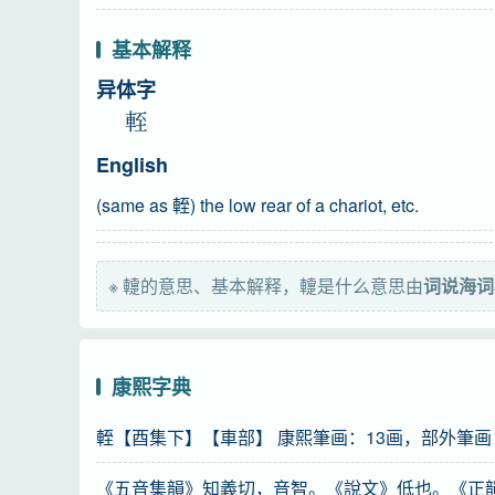
基本解释
异体字
輊
English
(same as 輊) the low rear of a chariot, etc.
※ 䡹的意思、基本解释，䡹是什么意思由
词说海
康熙字典
輊【酉集下】【車部】 康熙筆画：13画，部外筆画
《五音集韻》知義切，音智。《說文》低也。《正