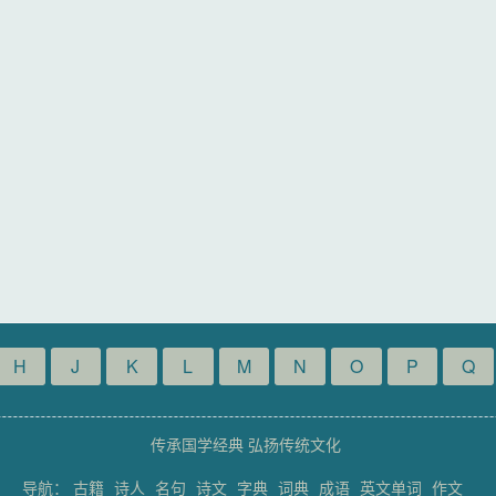
H
J
K
L
M
N
O
P
Q
传承国学经典 弘扬传统文化
导航：
古籍
诗人
名句
诗文
字典
词典
成语
英文单词
作文