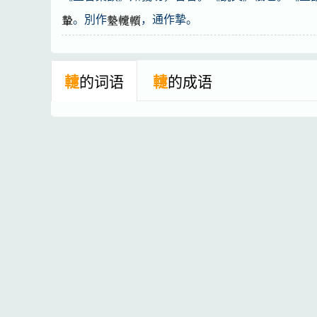
。別作
，通作摯。
䡹
的词语
䡹
的成语