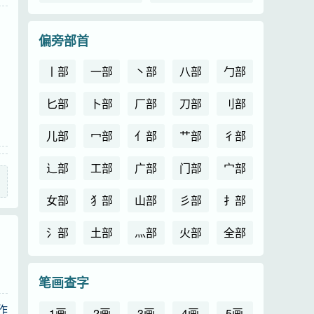
偏旁部首
丨部
一部
丶部
八部
勹部
匕部
卜部
厂部
刀部
刂部
儿部
冖部
亻部
艹部
彳部
辶部
工部
广部
门部
宀部
女部
犭部
山部
彡部
扌部
氵部
土部
灬部
火部
全部
笔画查字
作
1画
2画
3画
4画
5画