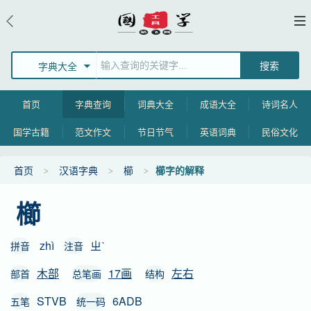
字典大全
首页
字典查询
词典大全
成语大全
诗词名人
国学古籍
范文作文
节日节气
英语词典
民俗文化
首页
汉语字典
櫛
櫛字的解释
櫛
zhì
ㄓˋ
拼音
注音
木部
17画
左右
部首
总笔画
结构
STVB
6ADB
五笔
统一码