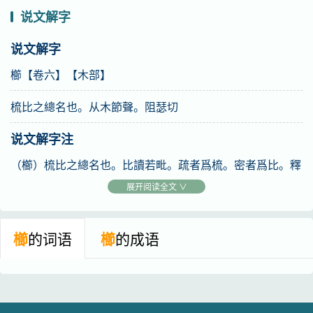
又
剔除也。《韓愈·王適墓志》櫛垢爬痒，民獲蘇醒。
说文解字
又
《唐韻》阻四切。義同。《集韻》與楖同。
说文解字
櫛【卷六】【木部】
梳比之總名也。从木節聲。阻瑟切
说文解字注
（櫛）梳比之總名也。比讀若毗。疏者爲梳。密者爲比。釋
名曰。梳言其齒疏也。數言比。比於梳其齒差數也。比言細
展开阅读全文 ∨
相比也。按比之尢細者曰䇫。見竹部。從木。節聲。阻瑟
切。十二部。按考工記楖字、櫛之古文也。
櫛
的词语
櫛
的成语