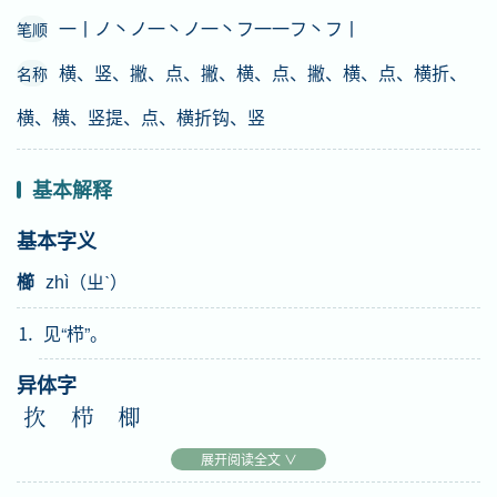
一丨ノ丶ノ一丶ノ一丶フ一一フ丶フ丨
笔顺
横、竖、撇、点、撇、横、点、撇、横、点、横折、
名称
横、横、竖提、点、横折钩、竖
基本解释
基本字义
櫛
zhì（ㄓˋ）
⒈ 见“栉”。
异体字
扻
栉
楖
English
展开阅读全文 ∨