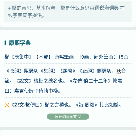
comb out; weed out, eliminate
※ 櫛的意思、基本解释，櫛是什么意思由
词说海词典
在
线字典查字提供。
康熙字典
櫛【辰集中】【木部】 康熙筆画：19画，部外筆画：15画
《唐韻》阻瑟切《集韻》《韻會》《正韻》側瑟切，
音
節。《說文》梳枇之總名也。《左傳·僖二十二年》懷嬴
曰：寡君使婢子侍執巾櫛。
又
《說文·繫傳曰》櫛之言積也。《詩·周頌》其比如櫛。
《疏》言積之比密也。
展开阅读全文 ∨
又
理髮也。《禮·內則》櫛縰筓總。