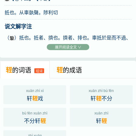
抵也。从車埶聲。陟利切
说文解字注
（
）抵也。抵者、擠也。擠者、排也。車抵於是而不過、
是曰？。如馬之不前曰？驇。詳
部。？與車重之摰
輊䡹
展开阅读全文 ∨
本各義。與輖又殊音。而集韵緫合爲一字。誤矣。小徐引潘
岳賦如？如軒。今按潘作䡹、不作？也。从車。埶聲。陟利
轾
的词语
轾
的成语
组词
切。十五部。
xuān zhì xì
xuān zhì bù fēn
轩
戏
轩
不分
轾
轾
bù fēn xuān zhì
xuān zhì
不分轩
轩
轾
轾
zhì xuān