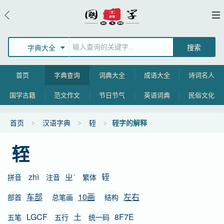
字典大全
首页
字典查询
词典大全
成语大全
诗词名人
国学古籍
范文作文
节日节气
英语词典
民俗文化
首页
汉语字典
轾
轾字的解释
轾
zhì
ㄓˋ
轾
拼音
注音
繁体
车部
10画
左右
部首
总笔画
结构
LGCF
土
8F7E
五笔
五行
统一码