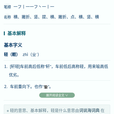
一フ丨一一フ丶一丨一
笔顺
横、撇折、竖、提、横、撇折、点、横、竖、横
名称
基本解释
基本字义
轾（輊）
zhì（ㄓˋ）
⒈ [轩轾]车前高后低称“轩”，车前低后高称轾，用来喻高低
优劣。
⒉ 车前重向下。也作“
”。
展开阅读全文 ∨
⒊ 事物的轻重、高低。
⒋ 车辕两尾。
※ 轾的意思、基本解释，轾是什么意思由
词说海词典
在