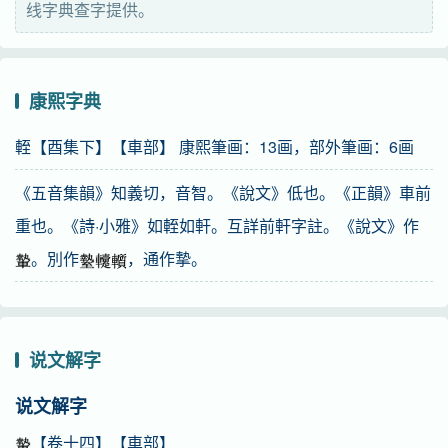
线字典查字提供。
⒌ 同“轻”。
异体字
康熙字典
輊
䡹
English
輊【酉集下】【車部】 康熙筆画：13画，部外筆画：6画
low rear portion of cart
《五音集韻》知義切，音智。《說文》低也。《正韻》車前
重也。《詩·小雅》如輊如軒。互詳前軒字註。《說文》作
。別作
，通作摯。
说文解字
说文解字
【卷十四】【車部】