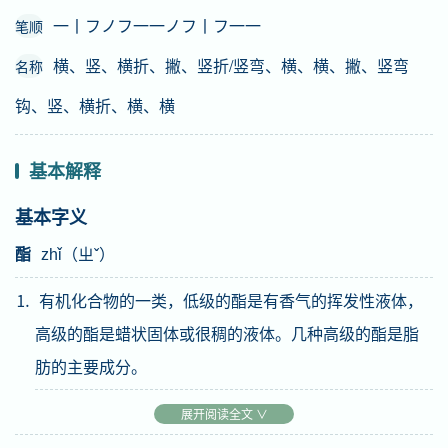
一丨フノフ一一ノフ丨フ一一
笔顺
横、竖、横折、撇、竖折/竖弯、横、横、撇、竖弯
名称
钩、竖、横折、横、横
基本解释
基本字义
酯
zhǐ（ㄓˇ）
⒈ 有机化合物的一类，低级的酯是有香气的挥发性液体，
高级的酯是蜡状固体或很稠的液体。几种高级的酯是脂
肪的主要成分。
汉英互译
展开阅读全文 ∨