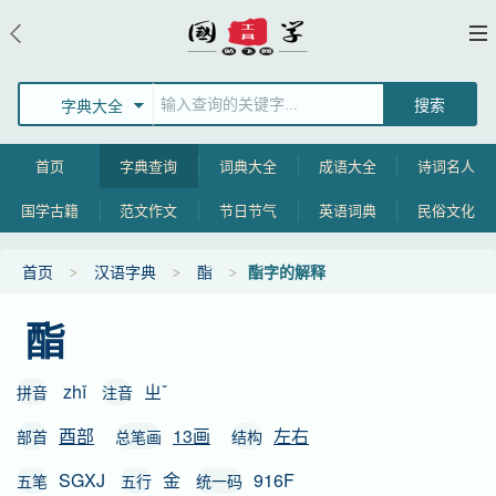
字典大全
首页
字典查询
词典大全
成语大全
诗词名人
国学古籍
范文作文
节日节气
英语词典
民俗文化
首页
汉语字典
酯
酯字的解释
酯
zhǐ
ㄓˇ
拼音
注音
酉部
13画
左右
部首
总笔画
结构
SGXJ
金
916F
五笔
五行
统一码