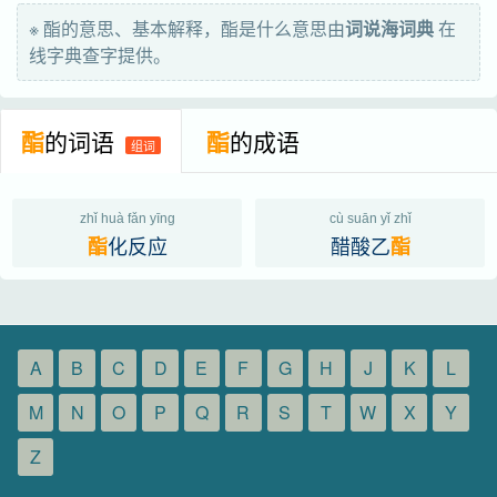
ester
※ 酯的意思、基本解释，酯是什么意思由
词说海词典
在
线字典查字提供。
酯
的词语
酯
的成语
组词
zhǐ huà fǎn yīng
cù suān yǐ zhǐ
化反应
醋酸乙
酯
酯
A
B
C
D
E
F
G
H
J
K
L
M
N
O
P
Q
R
S
T
W
X
Y
Z