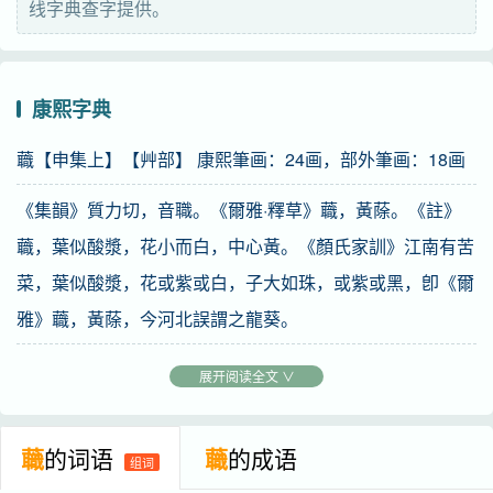
线字典查字提供。
康熙字典
蘵【申集上】【艸部】 康熙筆画：24画，部外筆画：18画
《集韻》質力切，音職。《爾雅·釋草》蘵，黃蒢。《註》
蘵，葉似酸漿，花小而白，中心黃。《顏氏家訓》江南有苦
菜，葉似酸漿，花或紫或白，子大如珠，或紫或黑，卽《爾
雅》蘵，黃蒢，今河北誤謂之龍葵。
又
《本草》李時珍曰：敗醬草，亦名苦蘵。亦作
。
展开阅读全文 ∨
蘵
的词语
蘵
的成语
组词