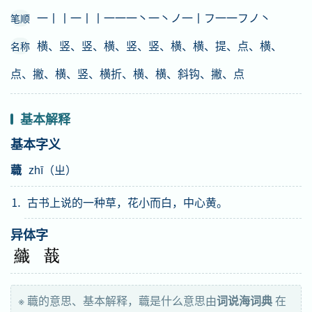
一丨丨一丨丨一一一丶一丶ノ一丨フ一一フノ丶
笔顺
横、竖、竖、横、竖、竖、横、横、提、点、横、
名称
点、撇、横、竖、横折、横、横、斜钩、撇、点
基本解释
基本字义
蘵
zhī（ㄓ）
⒈ 古书上说的一种草，花小而白，中心黄。
异体字
※ 蘵的意思、基本解释，蘵是什么意思由
词说海词典
在