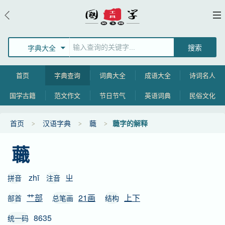
字典大全
首页
字典查询
词典大全
成语大全
诗词名人
国学古籍
范文作文
节日节气
英语词典
民俗文化
首页
汉语字典
蘵
蘵字的解释
蘵
zhī
ㄓ
拼音
注音
艹部
21画
上下
部首
总笔画
结构
8635
统一码